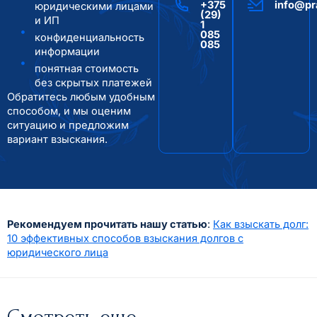
+375
info@pr
юридическими лицами
(29)
и ИП
1
085
конфиденциальность
085
информации
понятная стоимость
без скрытых платежей
Обратитесь любым удобным
способом, и мы оценим
ситуацию и предложим
вариант взыскания.
Рекомендуем прочитать нашу статью
:
Как взыскать долг:
10 эффективных способов взыскания долгов с
юридического лица
Смотреть еще